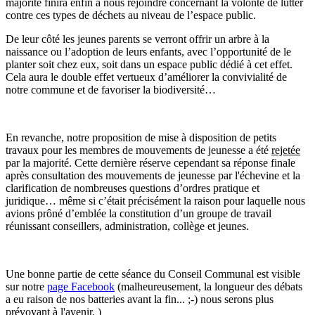
majorité finira enfin à nous rejoindre concernant la volonté de lutter
contre ces types de déchets au niveau de l’espace public.
De leur côté les jeunes parents se verront
offrir un arbre
à la
naissance
ou l’
adoption
de leurs enfants, avec l’opportunité de le
planter soit chez eux, soit dans un espace public dédié à cet effet.
Cela aura le double effet vertueux d’améliorer la convivialité de
notre commune et de favoriser la biodiversité…
En revanche, notre proposition de
mise à disposition de petits
travaux pour les membres de mouvements de jeunesse
a été
rejetée
par la majorité. Cette dernière réserve cependant sa réponse finale
après consultation des mouvements de jeunesse par l'échevine et la
clarification de nombreuses questions d’ordres pratique et
juridique… même si c’était précisément la raison pour laquelle nous
avions prôné d’emblée la constitution d’un groupe de travail
réunissant conseillers, administration, collège et jeunes.
Une bonne partie de cette séance du Conseil Communal est visible
sur notre
page Facebook
(malheureusement, la longueur des débats
a eu raison de nos batteries avant la fin... ;-) nous serons plus
prévoyant à l'avenir. )