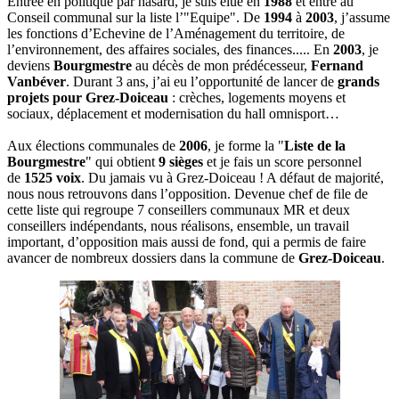
Entrée en politique par hasard, je suis élue en
1988
et entre au
Conseil communal sur la liste l’"Equipe". De
1994
à
2003
, j’assume
les fonctions d’Echevine de l’Aménagement du territoire, de
l’environnement, des affaires sociales, des finances..... En
2003
, je
deviens
Bourgmestre
au décès de mon prédécesseur,
Fernand
Vanbéver
. Durant 3 ans, j’ai eu l’opportunité de lancer de
grands
projets pour Grez-Doiceau
: crèches, logements moyens et
sociaux, déplacement et modernisation du hall omnisport…
Aux élections communales de
2006
, je forme la "
Liste de la
Bourgmestre
" qui obtient
9 sièges
et je fais un score personnel
de
1525 voix
. Du jamais vu à Grez-Doiceau ! A défaut de majorité,
nous nous retrouvons dans l’opposition. Devenue chef de file de
cette liste qui regroupe 7 conseillers communaux MR et deux
conseillers indépendants, nous réalisons, ensemble, un travail
important, d’opposition mais aussi de fond, qui a permis de faire
avancer de nombreux dossiers dans la commune de
Grez-Doiceau
.