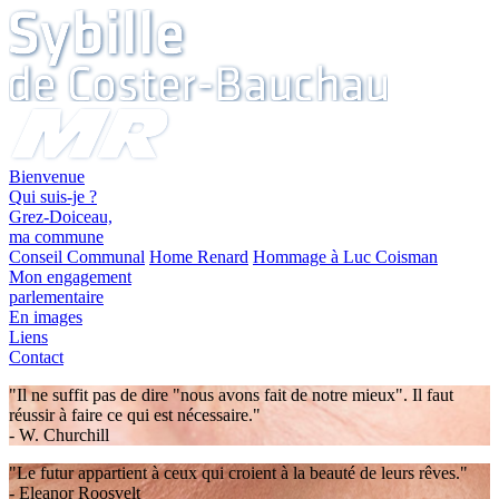
Bienvenue
Qui suis-je ?
Grez-Doiceau,
ma commune
Conseil Communal
Home Renard
Hommage à Luc Coisman
Mon engagement
parlementaire
En images
Liens
Contact
"Il ne suffit pas de dire "nous avons fait de notre mieux". Il faut
réussir à faire ce qui est nécessaire."
- W. Churchill
"Le futur appartient à ceux qui croient à la beauté de leurs rêves."
- Eleanor Roosvelt