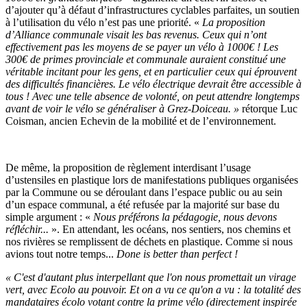
d’ajouter qu’à défaut d’infrastructures cyclables parfaites, un soutien
à l’utilisation du vélo n’est pas une priorité. «
La proposition
d’Alliance communale visait les bas revenus. Ceux qui n’ont
effectivement pas les moyens de se payer un vélo à 1000€ ! Les
300€ de primes provinciale et communale auraient constitué une
véritable incitant pour
les gens, et en particulier ceux qui éprouvent
des difficultés financières. Le vélo électrique devrait être accessible à
tous !
Avec une telle absence de volonté, on peut attendre longtemps
avant de voir le vélo se généraliser à Grez-Doiceau. »
rétorque
Luc
Coisman, ancien Echevin de la mobilité et de l’environnement.
De même, la proposition de règlement interdisant l’usage
d’ustensiles en plastique lors de manifestations publiques organisées
par la Commune ou se déroulant dans l’espace public ou au sein
d’un espace communal, a été refusée par la majorité sur base du
simple argument : «
Nous préférons la pédagogie, nous devons
réfléchir...
». En attendant, les océans, nos sentiers, nos chemins et
nos rivières se remplissent de déchets en plastique. Comme si nous
avions tout notre temps...
Done is better than perfect
!
« C'est d'autant plus interpellant que l'on nous promettait un virage
vert, avec Ecolo au pouvoir. Et on a vu ce qu'on a vu : la totalité des
mandataires écolo votant contre la prime vélo (directement inspirée