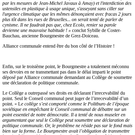
par les mesures de Jean-Michel Javaux à Amay) et l'interdiction des
ustensiles en plastique à usage unique, s'asseyant sans ciller sur
l'urgence climatique que les mêmes dénonçaient avec fracas 2 jours
plus tôt dans les rues de Bruxelles... on serait tenté de parler de
cynisme.
Il ne faudrait pas que, chez Ecolo, renier sa parole
devienne une mauvaise habitude !
»
conclut
Sybille de Coster-
Bauchau, ancienne Bourgmestre de Grez-Doiceau.
Alliance communale entend être du bon côté de l’Histoire !
Enfin, sur le troisième point, le Bourgmestre a totalement méconnu
ses devoirs en ne transmettant pas dans le délai imparti le point
déposé par Alliance communale demandant au Collège de soumettre
une déclaration de politique communale.
Le Collège a outrepassé ses droits en déclarant l’irrecevabilité du
point.
Seul le Conseil communal peut juger de l’irrecevabilité d’un
point
. « L
e collège s’est comporté comme le Politburo de l’époque
soviétique en empêchant le Conseil communal de débattre sur un
point essentiel de notre démocratie.
Il a tenté de nous museler en
argumentant que seul le Collège peut soumettre une déclaration de
politique communale.
Or, le problème ne réside pas sur le fond mais
bien sur la forme.
Le Bourgmestre avait l’obligation de transmettre