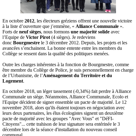
En octobre
2012
, les électeurs gréziens offrent une nouvelle victoire
à la liste d’ouverture que j’emmène, «
Alliance Communale
».
Forts de
neuf sièges
, nous formons
une majorité solide
avec
l’Equipe de
Victor Pirot
(4 sièges). Je redeviens
donc
Bourgmestre
le 3 décembre 2012. Depuis, les projets et les
avancées s’enchainent. La bonne entente entre les membres du
Collège se ressent dans la qualité des politiques menées.
Outre les charges inhérentes à la fonction de Bourgmestre, comme
être membre du Collège de Police, je suis personnellement en charge
de l’Urbanisme, de l’
Aménagement du Territoire et du
Logement
.
En octobre 2018, un léger tassement (-0,34%) fait perdre à Alliance
Communale un siège. Néanmoins, Alliance Communale, Ecolo et
l'Equipe décident de signer ensemble un pacte de majorité. Le 12
novembre 2018, alors qu'ils étaient toujours en négociation avec
leurs deux partenaires, les élus écologistes signent un deuxième
pacte de majorité avec les groupes "Avec Vous" et "DéFI-
Citoyens"... cette trahison de leur signature sera entérinée le 3
décembre lors de la séance d'installation du nouveau conseil
communal.